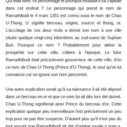
Qui était donc ce personnage et pourquoi installait-il sa capitale
dans cet endroit ? Le personnage qui prend le nom de
Ramathibodi le 4 mars 1351 est connu sous le nom de Chao
U-Thong. U signifie berceau, origine, source et thong, or.
L’accolage de ces deux mots a donné son nom à une ville
située quelque vingt-cinq kilomètres au sud-ouest de Suphan
Buri. Pourquoi ce nom ? Probablement pour attirer la
prospérité sur cette ville, côtière à l’époque. Le futur
Ramadhibodi était précisément gouverneur de cette ville, d’où
ce nom de Chao U-Thong (Prince d’U-Thong), le seul qu’on lui
connaisse car on ignore son nom personnel.
Une autre explication serait qu’à sa naissance il ait été déposé
dans un berceau en or et que ce nom lui ait dès lors été donné.
Chao U-Thong signifierait ainsi Prince du berceau d’or. Cette
explication quelque peu merveilleuse l’est précisément un peu
trop pour ne pas être suspecte. D’autant plus qu’il n’est pas du
tout assuré que Ramadhibodi ait été d’origine royale « pure ».