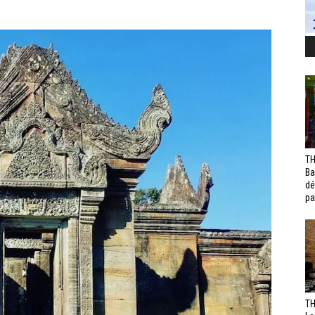
TH
Ba
dé
pa
TH