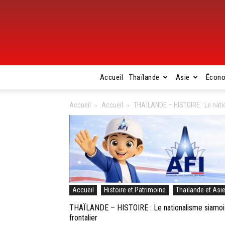
Accueil
Thaïlande
Asie
Écon
Accueil
Accueil
THAÏLANDE – HISTOIRE : Le natio
Accueil
Histoire et Patrimoine
Thaïlande et Asi
THAÏLANDE – HISTOIRE : Le nationalisme siamois,
frontalier