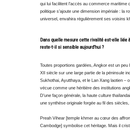
qui lui facilitent l’accès au commerce maritim
politique s’ajoute une dimension impériale : la
universel, envahira régulièrement ses voisins kh
Dans quelle mesure cette rivalité est-elle liée
reste-t-il si sensible aujourd’hui ?
Toutes proportions gardées, Angkor est un peu
XII siècle sur une large partie de la péninsule i
Sukhothai, Ayutthaya, et le Lan Xang laotien – o
vécue comme une héritière des institutions angk
D’une façon générale, la haute culture thaïlanda
une synthèse originale forgée au fil des siècl
Preah Vihear [temple khmer au cœur des affront
Cambodge] symbolise cet héritage. Mais il crist