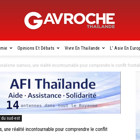
omie
Opinions Et Débats
Vivre En Thaïlande
L’ Asie En Euro
Gavroche
nalisme siamois, une réalité incontournable pour comprendre le conflit frontal
Thaïlande
e du sud-est
 une réalité incontournable pour comprendre le conflit