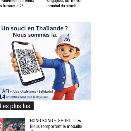
 Parlement reprendra
Singapour, coffre-fort
s travaux le 25...
mondial du plomb
Les plus lus
HONG KONG – SPORT : Les
Bleus remportent la médaille