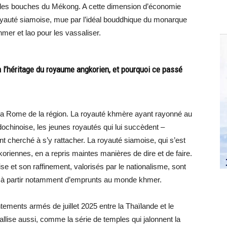
e des bouches du Mékong. A cette dimension d’économie
 royauté siamoise, mue par l’idéal bouddhique du monarque
mer et lao pour les vassaliser.
 à l’héritage du royaume angkorien, et pourquoi ce passé
 la Rome de la région. La royauté khmère ayant rayonné au
ndochinoise, les jeunes royautés qui lui succèdent –
nt cherché à s’y rattacher. La royauté siamoise, qui s’est
oriennes, en a repris maintes manières de dire et de faire.
ise et son raffinement, valorisés par le nationalisme, sont
es, à partir notamment d’emprunts au monde khmer.
ements armés de juillet 2025 entre la Thaïlande et le
allise aussi, comme la série de temples qui jalonnent la