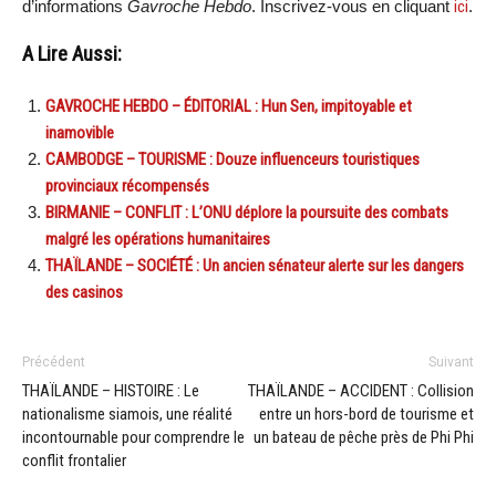
d’informations
Gavroche Hebdo
. Inscrivez-vous en cliquant
ici
.
A Lire Aussi:
GAVROCHE HEBDO – ÉDITORIAL : Hun Sen, impitoyable et
inamovible
CAMBODGE – TOURISME : Douze influenceurs touristiques
provinciaux récompensés
BIRMANIE – CONFLIT : L’ONU déplore la poursuite des combats
malgré les opérations humanitaires
THAÏLANDE – SOCIÉTÉ : Un ancien sénateur alerte sur les dangers
des casinos
Précédent
Suivant
THAÏLANDE – HISTOIRE : Le
THAÏLANDE – ACCIDENT : Collision
nationalisme siamois, une réalité
entre un hors-bord de tourisme et
incontournable pour comprendre le
un bateau de pêche près de Phi Phi
conflit frontalier