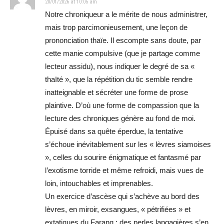
20/01/2026 at 10:05 am
Notre chroniqueur a le mérite de nous administrer,
mais trop parcimonieusement, une leçon de
prononciation thaïe. Il escompte sans doute, par
cette manie compulsive (que je partage comme
lecteur assidu), nous indiquer le degré de sa «
thaïté », que la répétition du tic semble rendre
inatteignable et sécréter une forme de prose
plaintive. D’où une forme de compassion que la
lecture des chroniques génère au fond de moi.
Épuisé dans sa quête éperdue, la tentative
s’échoue inévitablement sur les « lèvres siamoises
», celles du sourire énigmatique et fantasmé par
l’exotisme torride et même refroidi, mais vues de
loin, intouchables et imprenables.
Un exercice d’ascèse qui s’achève au bord des
lèvres, en miroir, exsangues, « pétrifiées » et
extatiques du Farang : des perles langagières s’en