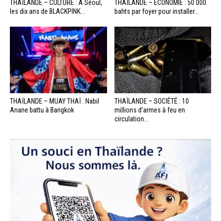
THAÏLANDE – CULTURE : À Séoul,
THAÏLANDE – ÉCONOMIE : 50 000
les dix ans de BLACKPINK...
bahts par foyer pour installer...
THAÏLANDE – MUAY THAÏ : Nabil
THAÏLANDE – SOCIÉTÉ : 10
Anane battu à Bangkok
millions d’armes à feu en
circulation...