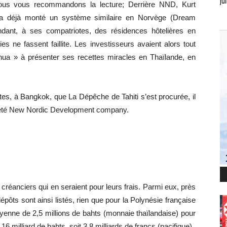
jui
nous vous recommandons la lecture; Derrière NND, Kurt
 a déjà monté un système similaire en Norvège (Dream
dant, à ses compatriotes, des résidences hôtelières en
s ne fassent faillite. Les investisseurs avaient alors tout
enua » à présenter ses recettes miracles en Thaïlande, en
ites, à Bangkok, que La Dépêche de Tahiti s’est procurée, il
ociété New Nordic Development company.
4 créanciers qui en seraient pour leurs frais. Parmi eux, près
pôts sont ainsi listés, rien que pour la Polynésie française
yenne de 2,5 millions de bahts (monnaie thaïlandaise) pour
6 milliard de bahts, soit 3,8 milliards de francs (pacifique).