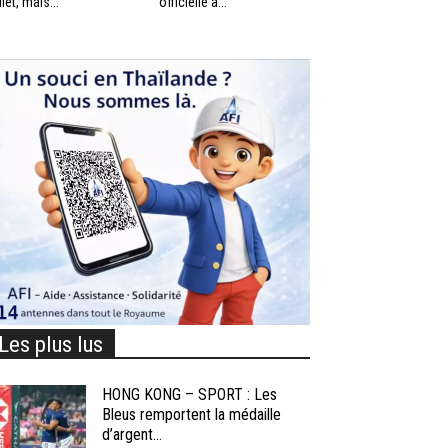
llet, mais...
officielle à...
Les plus lus
HONG KONG – SPORT : Les
Bleus remportent la médaille
d’argent...