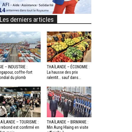
Les derniers articles
IE – INDUSTRIE :
THAÏLANDE – ÉCONOMIE :
ngapour, coffre-fort
La hausse des prix
ndial du plomb
ralentit… sauf dans...
AÏLANDE – TOURISME :
THAÏLANDE – BIRMANIE :
 rebond est confirmé en
Min Aung Hlaing en visite