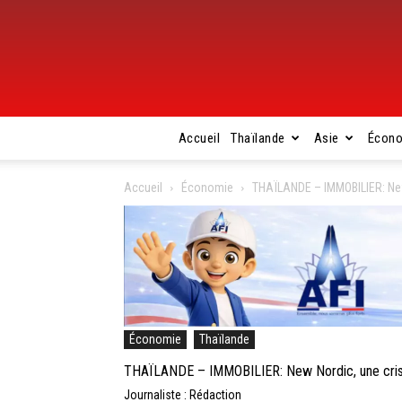
Accueil
Thaïlande
Asie
Écon
Accueil
Économie
THAÏLANDE – IMMOBILIER: New
Économie
Thaïlande
THAÏLANDE – IMMOBILIER: New Nordic, une crise
Journaliste : Rédaction