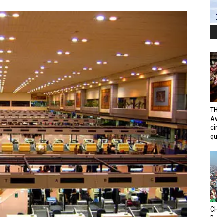
TH
Av
ci
qui
CH