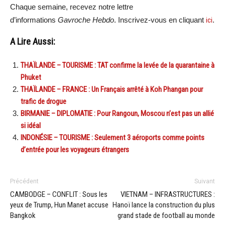
Chaque semaine, recevez notre lettre
d’informations
Gavroche Hebdo
. Inscrivez-vous en cliquant
ici
.
A Lire Aussi:
THAÏLANDE – TOURISME : TAT confirme la levée de la quarantaine à
Phuket
THAÏLANDE – FRANCE : Un Français arrêté à Koh Phangan pour
trafic de drogue
BIRMANIE – DIPLOMATIE : Pour Rangoun, Moscou n’est pas un allié
si idéal
INDONÉSIE – TOURISME : Seulement 3 aéroports comme points
d’entrée pour les voyageurs étrangers
Précédent
Suivant
CAMBODGE – CONFLIT : Sous les
VIETNAM – INFRASTRUCTURES :
yeux de Trump, Hun Manet accuse
Hanoï lance la construction du plus
Bangkok
grand stade de football au monde