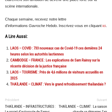
scène internationale.
Chaque semaine, recevez notre lettre
d’informations
Gavroche Hebdo
. Inscrivez-vous en cliquant
ici
.
A Lire Aussi:
LAOS – COVID : 733 nouveaux cas de Covid-19 ces dernières 24
heures selon les autorités laotiennes
CAMBODGE – FRANCE : Les explications de Sam Rainsy sur la
récente décision de la justice française
LAOS – TOURISME : Près de 4,6 millions de visiteurs accueillis en
2025
THAÏLANDE – CLIMAT : Vers le grand refroidissement thaïlandais ?
Précédent
Suivant
THAÏLANDE – INFRASTRUCTURES :
THAÏLANDE – CLIMAT : La saison
Le projet d’autoroute de Samui
chaude va démarrer, l’air