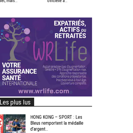
llet, mais...
officielle à...
Les plus lus
HONG KONG – SPORT : Les
Bleus remportent la médaille
d’argent...