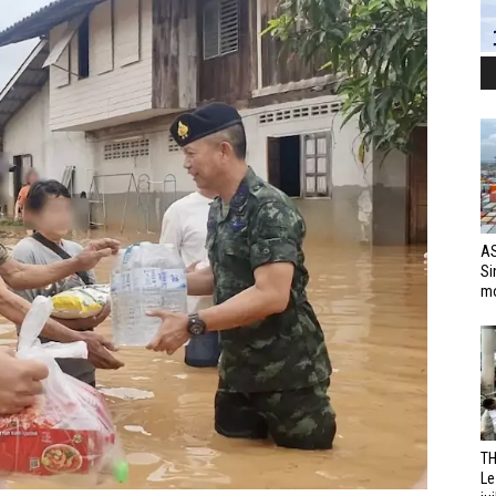
AS
Si
mo
TH
Le