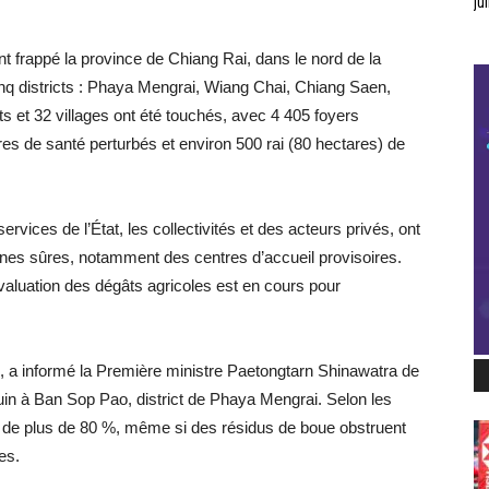
jui
nt frappé la province de Chiang Rai, dans le nord de la
nq districts : Phaya Mengrai, Wiang Chai, Chiang Saen,
 et 32 villages ont été touchés, avec 4 405 foyers
es de santé perturbés et environ 500 rai (80 hectares) de
ervices de l’État, les collectivités et des acteurs privés, ont
ones sûres, notamment des centres d’accueil provisoires.
valuation des dégâts agricoles est en cours pour
 a informé la Première ministre Paetongtarn Shinawatra de
28 juin à Ban Sop Pao, district de Phaya Mengrai. Selon les
sé de plus de 80 %, même si des résidus de boue obstruent
es.