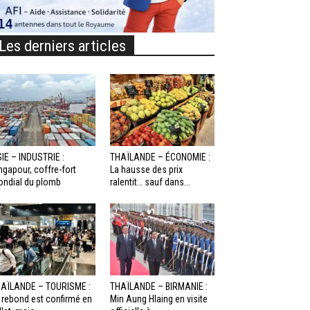
Les derniers articles
IE – INDUSTRIE :
THAÏLANDE – ÉCONOMIE :
ngapour, coffre-fort
La hausse des prix
ndial du plomb
ralentit… sauf dans...
AÏLANDE – TOURISME :
THAÏLANDE – BIRMANIE :
 rebond est confirmé en
Min Aung Hlaing en visite