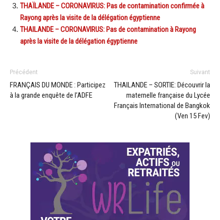
THAÏLANDE – CORONAVIRUS: Pas de contamination confirmée à
Rayong après la visite de la délégation égyptienne
THAILANDE – CORONAVIRUS: Pas de contamination à Rayong
après la visite de la délégation égyptienne
Précédent
Suivant
FRANÇAIS DU MONDE : Participez
THAILANDE – SORTIE: Découvrir la
à la grande enquête de l’ADFE
maternelle française du Lycée
Français International de Bangkok
(Ven 15 Fev)