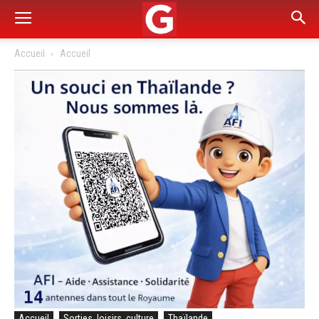
Accueil
Accueil
Accueil
Sorties, loisirs, culture
Thaïlande