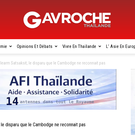
omie
Opinions Et Débats
Vivre En Thaïlande
L’ Asie En Euro
Gavroche
arm Satsaksit, le disparu que le Cambodge ne reconnait pas
Thaïlande
le disparu que le Cambodge ne reconnait pas