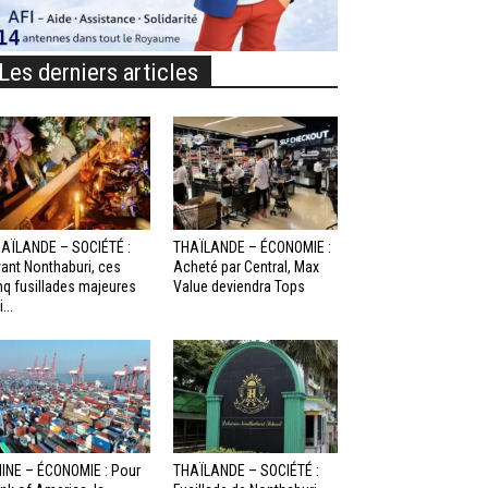
Les derniers articles
AÏLANDE – SOCIÉTÉ :
THAÏLANDE – ÉCONOMIE :
ant Nonthaburi, ces
Acheté par Central, Max
nq fusillades majeures
Value deviendra Tops
...
INE – ÉCONOMIE : Pour
THAÏLANDE – SOCIÉTÉ :