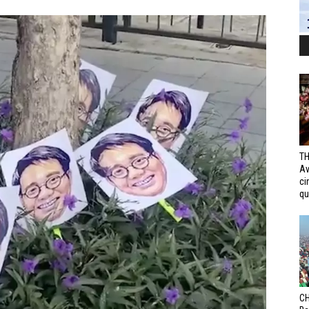
TH
Av
ci
qui
CH