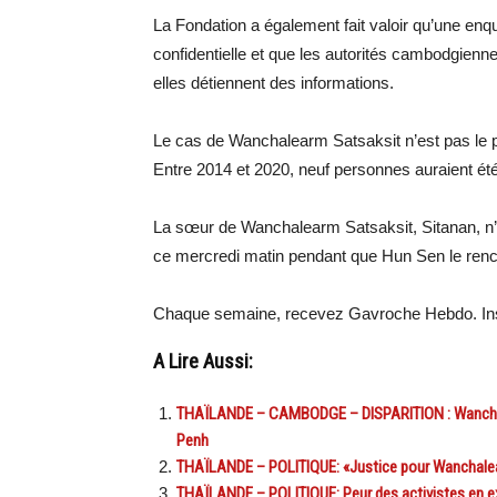
La Fondation a également fait valoir qu’une en
confidentielle et que les autorités cambodgiennes
elles détiennent des informations.
Le cas de Wanchalearm Satsaksit n’est pas le pr
Entre 2014 et 2020, neuf personnes auraient été
La sœur de Wanchalearm Satsaksit, Sitanan, n’
ce mercredi matin pendant que Hun Sen le renco
Chaque semaine, recevez Gavroche Hebdo. Ins
A Lire Aussi:
THAÏLANDE – CAMBODGE – DISPARITION : Wanchalea
Penh
THAÏLANDE – POLITIQUE: «Justice pour Wanchalearm
THAÏLANDE – POLITIQUE: Peur des activistes en e