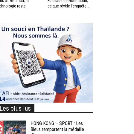
nk of America, la
Fusillade de Nonthaburi,
chnologie reste...
ce que révèle l’enquête...
Les plus lus
HONG KONG – SPORT : Les
Bleus remportent la médaille