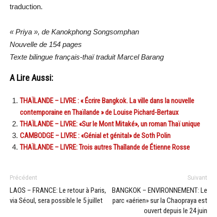
traduction.
« Priya », de Kanokphong Songsomphan
Nouvelle de 154 pages
Texte bilingue français-thaï traduit Marcel Barang
A Lire Aussi:
THAÏLANDE – LIVRE : « Écrire Bangkok. La ville dans la nouvelle
contemporaine en Thaïlande » de Louise Pichard-Bertaux
THAÏLANDE – LIVRE: «Sur le Mont Mitaké», un roman Thaï unique
CAMBODGE – LIVRE : «Génial et génital» de Soth Polin
THAÏLANDE – LIVRE: Trois autres Thaîlande de Étienne Rosse
Précédent
Suivant
LAOS – FRANCE: Le retour à Paris,
BANGKOK – ENVIRONNEMENT: Le
via Séoul, sera possible le 5 juillet
parc «aérien» sur la Chaopraya est
ouvert depuis le 24 juin