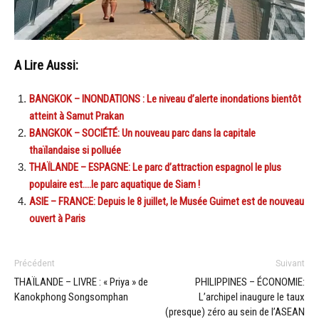
A Lire Aussi:
BANGKOK – INONDATIONS : Le niveau d’alerte inondations bientôt
atteint à Samut Prakan
BANGKOK – SOCIÉTÉ: Un nouveau parc dans la capitale
thaïlandaise si polluée
THAÏLANDE – ESPAGNE: Le parc d’attraction espagnol le plus
populaire est….le parc aquatique de Siam !
ASIE – FRANCE: Depuis le 8 juillet, le Musée Guimet est de nouveau
ouvert à Paris
Précédent
Suivant
THAÏLANDE – LIVRE : « Priya » de
PHILIPPINES – ÉCONOMIE:
Kanokphong Songsomphan
L’archipel inaugure le taux
(presque) zéro au sein de l’ASEAN