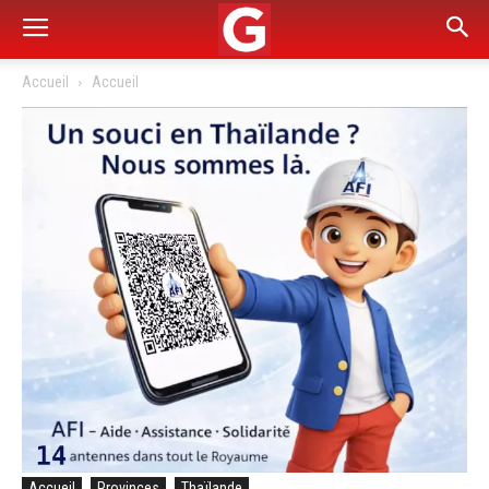
Accueil
Accueil
Accueil
Provinces
Thaïlande