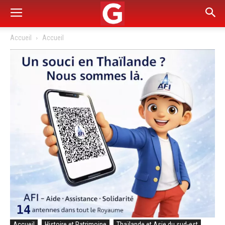
Accueil
Accueil
Accueil
Histoire et Patrimoine
Thaïlande et Asie du sud-est