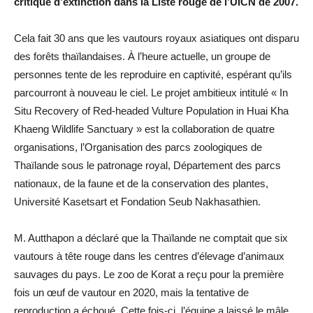
critique d’extinction dans la Liste rouge de l’UICN de 2007.
Cela fait 30 ans que les vautours royaux asiatiques ont disparu
des forêts thaïlandaises. À l’heure actuelle, un groupe de
personnes tente de les reproduire en captivité, espérant qu’ils
parcourront à nouveau le ciel. Le projet ambitieux intitulé « In
Situ Recovery of Red-headed Vulture Population in Huai Kha
Khaeng Wildlife Sanctuary » est la collaboration de quatre
organisations, l’Organisation des parcs zoologiques de
Thaïlande sous le patronage royal, Département des parcs
nationaux, de la faune et de la conservation des plantes,
Université Kasetsart et Fondation Seub Nakhasathien.
M. Autthapon a déclaré que la Thaïlande ne comptait que six
vautours à tête rouge dans les centres d’élevage d’animaux
sauvages du pays. Le zoo de Korat a reçu pour la première
fois un œuf de vautour en 2020, mais la tentative de
reproduction a échoué. Cette fois-ci, l’équipe a laissé le mâle