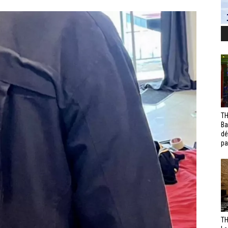
TH
Ba
dé
pa
TH