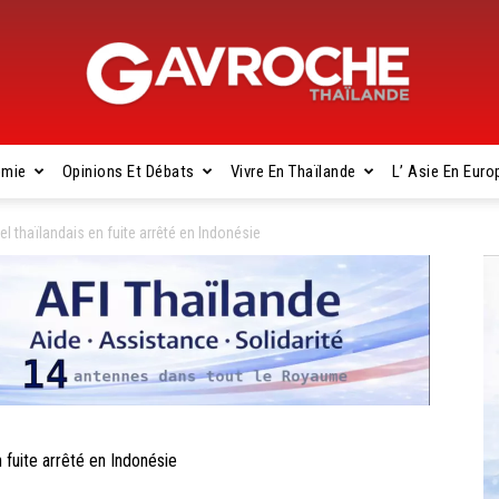
omie
Opinions Et Débats
Vivre En Thaïlande
L’ Asie En Euro
Gavroche
l thaïlandais en fuite arrêté en Indonésie
Thaïlande
fuite arrêté en Indonésie