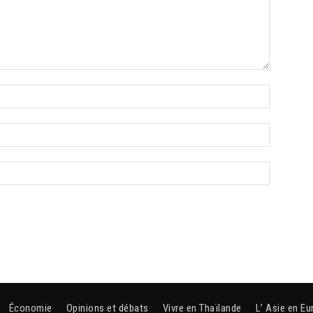
Économie
Opinions et débats
Vivre en Thaïlande
L’ Asie en Eu