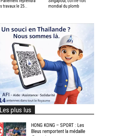
 Parlement reprendra
Singapour, coffre-fort
s travaux le 25...
mondial du plomb
Les plus lus
HONG KONG – SPORT : Les
Bleus remportent la médaille