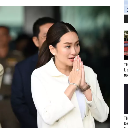
TH
L’
tu
TH
De