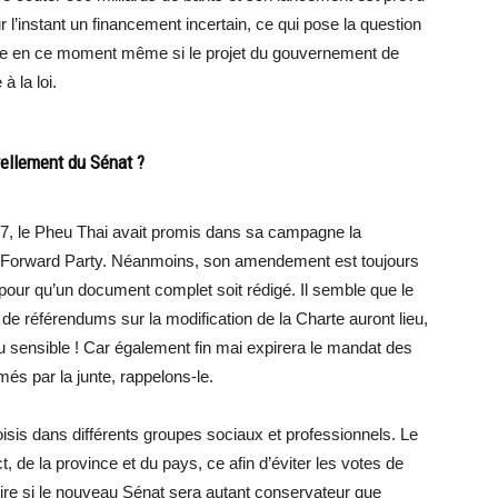
’instant un financement incertain, ce qui pose la question
ne en ce moment même si le projet du gouvernement de
à la loi.
vellement du Sénat ?
2017, le Pheu Thai avait promis dans sa campagne la
e Forward Party. Néanmoins, son amendement est toujours
our qu’un document complet soit rédigé. Il semble que le
e référendums sur la modification de la Charte auront lieu,
u sensible ! Car également fin mai expirera le mandat des
és par la junte, rappelons-le.
is dans différents groupes sociaux et professionnels. Le
ct, de la province et du pays, ce afin d’éviter les votes de
e dire si le nouveau Sénat sera autant conservateur que