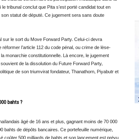
 le tribunal conclut que Pita s’est porté candidat tout en
ait son statut de député. Ce jugement sera sans doute
al sur le sort du Move Forward Party. Celui-ci devra
de réformer l’article 112 du code pénal, ou crime de lèse-
 la monarchie constitutionnelle. Là encore, le jugement
 souvient de la dissolution du Future Forward Party,
olitique de son triumvirat fondateur, Thanathorn, Piyabutr et
000 bahts ?
 Thaïlandais âgé de 16 ans et plus, gagnant moins de 70 000
0 bahts de dépôts bancaires. Ce portefeuille numérique,
é coûter 500 milliards de bahts et son lancement est prévu