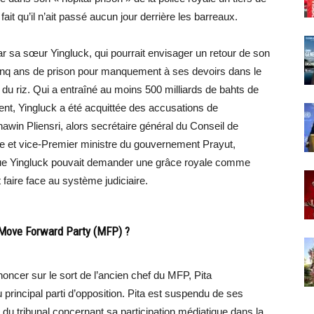
it qu’il n’ait passé aucun jour derrière les barreaux.
r sa sœur Yingluck, qui pourrait envisager un retour de son
 cinq ans de prison pour manquement à ses devoirs dans le
 riz. Qui a entraîné au moins 500 milliards de bahts de
ent, Yingluck a été acquittée des accusations de
awin Pliensri, alors secrétaire général du Conseil de
tice et vice-Premier ministre du gouvernement Prayut,
e Yingluck pouvait demander une grâce royale comme
faire face au système judiciaire.
e Move Forward Party (MFP) ?
ononcer sur le sort de l’ancien chef du MFP, Pita
u principal parti d’opposition. Pita est suspendu de ses
n du tribunal concernant sa participation médiatique dans la