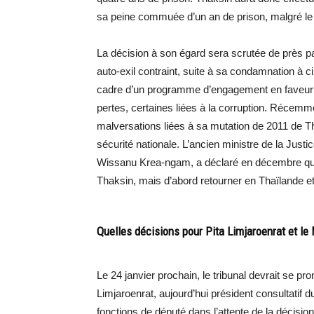
sa peine commuée d’un an de prison, malgré le fa
La décision à son égard sera scrutée de près pa
auto-exil contraint, suite à sa condamnation à
cadre d’un programme d’engagement en faveur du
pertes, certaines liées à la corruption. Récemm
malversations liées à sa mutation de 2011 de Th
sécurité nationale. L’ancien ministre de la Jus
Wissanu Krea-ngam, a déclaré en décembre qu
Thaksin, mais d’abord retourner en Thaïlande et 
Quelles décisions pour Pita Limjaroenrat et l
Le 24 janvier prochain, le tribunal devrait se pr
Limjaroenrat, aujourd’hui président consultatif d
fonctions de député dans l’attente de la décisio