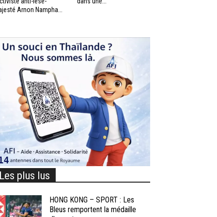
activiste anti-lèse-
dans une...
jesté Arnon Nampha...
Les plus lus
HONG KONG – SPORT : Les
Bleus remportent la médaille