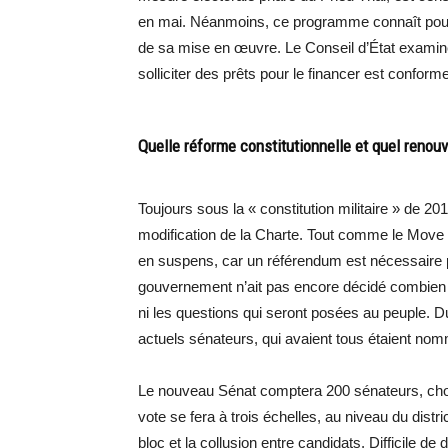
en mai. Néanmoins, ce programme connaît pour l
de sa mise en œuvre. Le Conseil d’État exami
solliciter des prêts pour le financer est conforme 
Quelle réforme constitutionnelle et quel renou
Toujours sous la « constitution militaire » de 
modification de la Charte. Tout comme le Mov
en suspens, car un référendum est nécessaire p
gouvernement n’ait pas encore décidé combien d
ni les questions qui seront posées au peuple. D
actuels sénateurs, qui avaient tous étaient nomm
Le nouveau Sénat comptera 200 sénateurs, chois
vote se fera à trois échelles, au niveau du distri
bloc et la collusion entre candidats. Difficile d