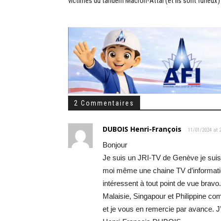
victimes du tandem Macron-Attal (et ils sont furieux)
2 Commentaires
DUBOIS Henri-François
11/01/2024 at 
Bonjour
Je suis un JRI-TV de Genève je suis 
moi même une chaine TV d’informatio
intéressent à tout point de vue bravo
Malaisie, Singapour et Philippine co
et je vous en remercie par avance. 