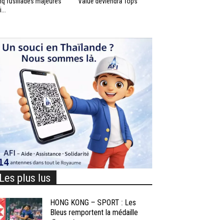
nq fusillades majeures
Value deviendra Tops
...
Les plus lus
HONG KONG – SPORT : Les
Bleus remportent la médaille