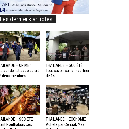
Les derniers articles
AÏLANDE – CRIME :
THAÏLANDE – SOCIÉTÉ :
auteur de l’attaque aurait
Tout savoir sur le meurtrier
é deux membres...
de 14...
AÏLANDE – SOCIÉTÉ :
THAÏLANDE – ÉCONOMIE :
ant Nonthaburi, ces
Acheté par Central, Max