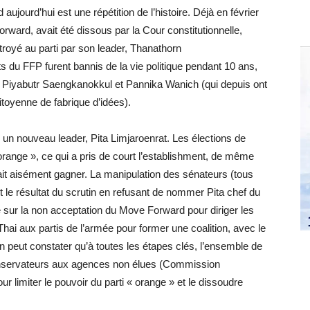
ujourd’hui est une répétition de l’histoire. Déjà en février
rward, avait été dissous par la Cour constitutionnelle,
troyé au parti par son leader, Thanathorn
nts du FFP furent bannis de la vie politique pendant 10 ans,
n, Piyabutr Saengkanokkul et Pannika Wanich (qui depuis ont
toyenne de fabrique d’idées).
un nouveau leader, Pita Limjaroenrat. Les élections de
orange », ce qui a pris de court l’establishment, de même
yait aisément gagner. La manipulation des sénateurs (tous
t le résultat du scrutin en refusant de nommer Pita chef du
 sur la non acceptation du Move Forward pour diriger les
Thai aux partis de l’armée pour former une coalition, avec le
n peut constater qu’à toutes les étapes clés, l’ensemble de
conservateurs aux agences non élues (Commission
r limiter le pouvoir du parti « orange » et le dissoudre