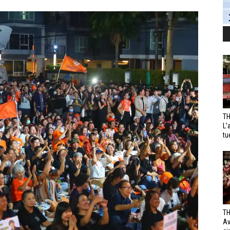
TH
L’
tu
TH
Av