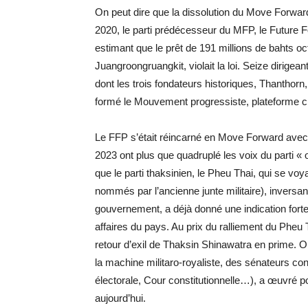
On peut dire que la dissolution du Move Forward a
2020, le parti prédécesseur du MFP, le Future Fo
estimant que le prêt de 191 millions de bahts oc
Juangroongruangkit, violait la loi. Seize dirigea
dont les trois fondateurs historiques, Thanthor
formé le Mouvement progressiste, plateforme ci
Le FFP s’était réincarné en Move Forward avec 
2023 ont plus que quadruplé les voix du parti « 
que le parti thaksinien, le Pheu Thai, qui se vo
nommés par l’ancienne junte militaire), inversan
gouvernement, a déjà donné une indication forte
affaires du pays. Au prix du ralliement du Pheu 
retour d’exil de Thaksin Shinawatra en prime. O
la machine militaro-royaliste, des sénateurs 
électorale, Cour constitutionnelle…), a œuvré pou
aujourd’hui.