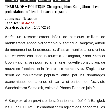
THAILANDE – POLITIQUE: Chiangmai, Khon Kaen, Ubon… Les
protestations s’étendent dans le royaume
Journaliste : Redaction
La source :
Gavroche
Date de publication : 24/07/2020
Après un rassemblement inédit de plusieurs milliers de
manifestants antigouvernementaux
samedi
à Bangkok, autour
du monument de la démocratie, d’autres manifestations ont eu
lieu ce week-end dans la foulée à
Chiangmai
,
Khon
Kaen
et
Ubon
Ratchathani
pour réclamer une nouvelle constitution, de
nouvelles élections et la fin des lois répressives.
S’agit-il d’un
début de mouvement populaire attisé par les dommages
économiques de la crise et par la disparition de l’activiste
Wanchalearm
Satsaksit
, enlevé à Phnom Penh en juin ?
A
Bangkok et en province, le scénario s’est répété à Bangkok
les 18 et 19 juillet.
En chantant et en agitant des pancartes, les