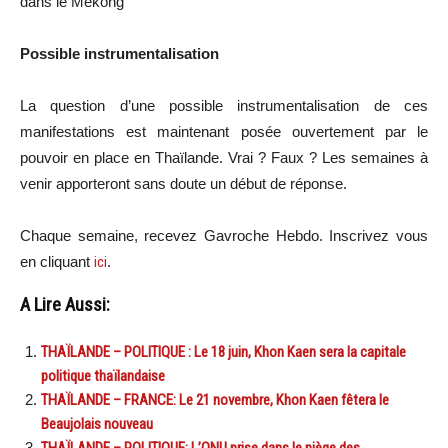
dans le
Mékong
Possible instrumentalisation
La question d’une possible instrumentalisation de ces
manifestations est maintenant posée ouvertement par le
pouvoir en place en Thaïlande.
Vrai ?
Faux ?
Les semaines à
venir apporteront sans doute un début de réponse.
Chaque semaine, recevez Gavroche Hebdo. Inscrivez vous
en cliquant
ici
.
A Lire Aussi:
THAÏLANDE – POLITIQUE : Le 18 juin, Khon Kaen sera la capitale
politique thaïlandaise
THAÏLANDE – FRANCE: Le 21 novembre, Khon Kaen fêtera le
Beaujolais nouveau
THAÏLANDE – POLITIQUE: L’ONU prise dans le piège des