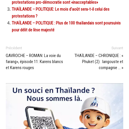
protestations pro-démocratie sont «inacceptables»
THAÏLANDE – POLITIQUE: Le mois d’août sera-t-il celui des
protestations ?
THAÏLANDE – POLITIQUE : Plus de 100 thaïlandais sont poursuivis
pour délit de lèse majesté
Précédent
Suivant
GAVROCHE – ROMAN: La voie du
THAÏLANDE – CHRONIQUE : «
farang», épisode 11: Karens blancs
Phuket (2) : langouste et
et Karens rouges
compagnie … »