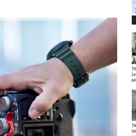
TH
Le
jui
TH
Un