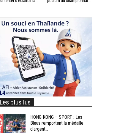
ur tenter d’éclaircir la...
podium du championnat...
Les plus lus
HONG KONG – SPORT : Les
Bleus remportent la médaille
d’argent...