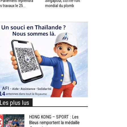
 Parlement reprendra
Singapour, coffre-fort
s travaux le 25...
mondial du plomb
Les plus lus
HONG KONG – SPORT : Les
Bleus remportent la médaille