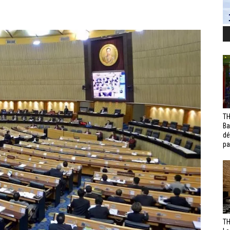
TH
Ba
dé
pa
TH