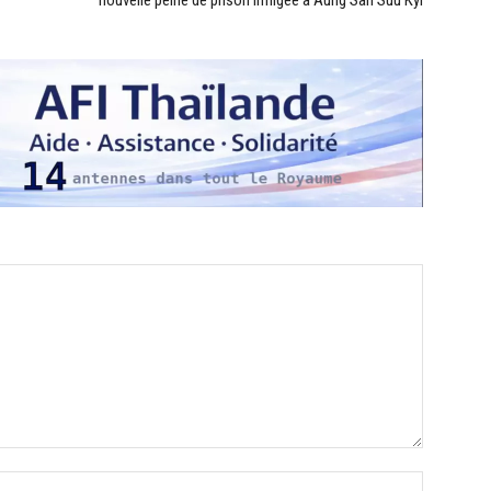
nouvelle peine de prison infligée à Aung San Suu Kyi