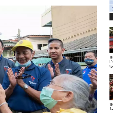
TH
L’
tu
TH
Av