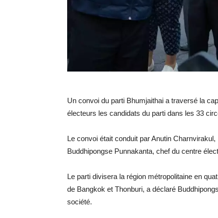
Un convoi du parti Bhumjaithai a traversé la c
électeurs les candidats du parti dans les 33 circ
Le convoi était conduit par Anutin Charnvirakul, m
Buddhipongse Punnakanta, chef du centre élect
Le parti divisera la région métropolitaine en qu
de Bangkok et Thonburi, a déclaré Buddhipongse
société.