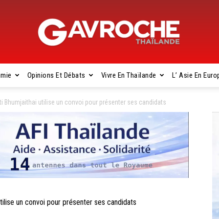
omie
Opinions Et Débats
Vivre En Thaïlande
L’ Asie En Euro
Gavroche
i Bhumjaithai utilise un convoi pour présenter ses candidats
Thaïlande
ilise un convoi pour présenter ses candidats