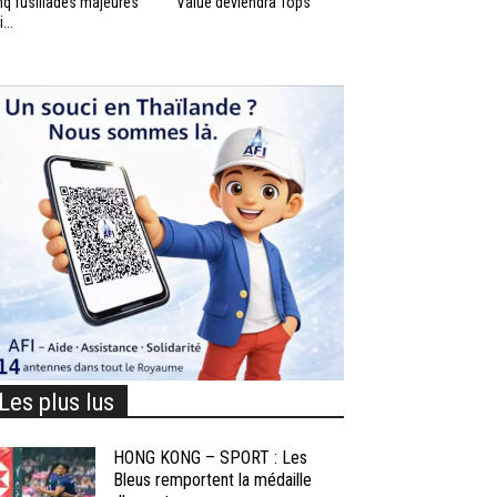
nq fusillades majeures
Value deviendra Tops
...
Les plus lus
HONG KONG – SPORT : Les
Bleus remportent la médaille