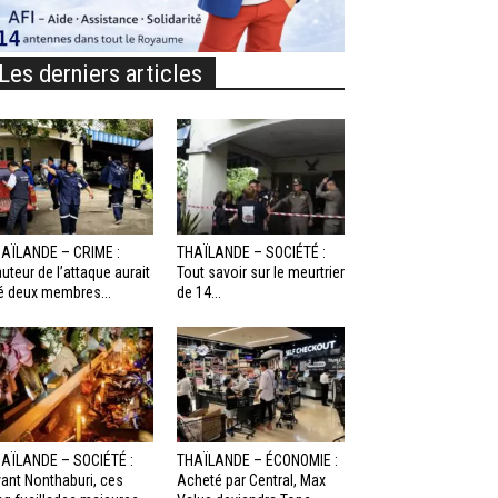
Les derniers articles
AÏLANDE – CRIME :
THAÏLANDE – SOCIÉTÉ :
auteur de l’attaque aurait
Tout savoir sur le meurtrier
é deux membres...
de 14...
AÏLANDE – SOCIÉTÉ :
THAÏLANDE – ÉCONOMIE :
ant Nonthaburi, ces
Acheté par Central, Max