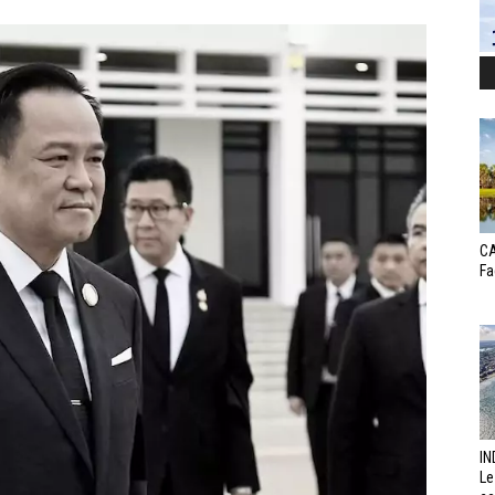
CA
Fa
IN
Le