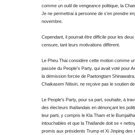
comme un outil de vengeance politique, la Cha
Je ne permettrai à personne de s’en prendre im
novembre.
Cependant, il pourrait être difficile pour les de
censure, tant leurs motivations diffèrent.
Le Pheu Thai considère cette motion comme une 
passée du People’s Party, qui avait voté pour 
la démission forcée de Paetongtarn Shinawatra. 
Chaikasem Nitisiri, ne reçoive pas le soutien d
Le People’s Party, pour sa part, souhaite, à tr
des électeurs thaïlandais en dénonçant les polit
leur parti, y compris le Kla Tham et le Bumjaitha
intouchables et que la Thaïlande doit se « nettoy
promis aux présidents Trump et Xi Jinping des m