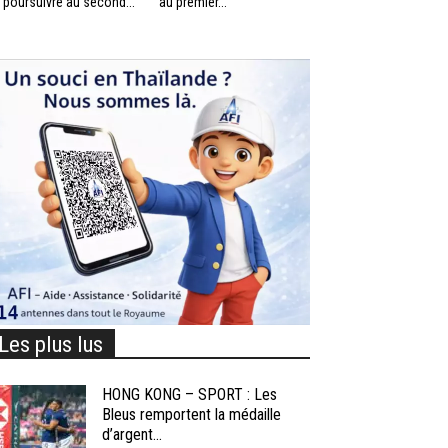
 poursuivre au second...
au premier...
Les plus lus
HONG KONG – SPORT : Les
Bleus remportent la médaille
d’argent...