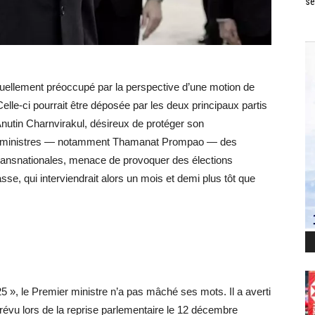
se
ctuellement préoccupé par la perspective d’une motion de
lle-ci pourrait être déposée par les deux principaux partis
 Anutin Charnvirakul, désireux de protéger son
ses ministres — notamment Thamanat Prompao — des
transnationales, menace de provoquer des élections
se, qui interviendrait alors un mois et demi plus tôt que
», le Premier ministre n’a pas mâché ses mots. Il a averti
e prévu lors de la reprise parlementaire le 12 décembre