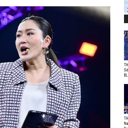
TH
Sé
BL
TH
Na