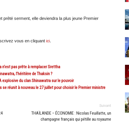
et prêté serment, elle deviendra la plus jeune Premier
crivez vous en cliquant
ici
.
n’est pas prête à remplacer Srettha
watra, l’héritière de Thaksin ?
explosive du clan Shinawatra sur le pouvoir
e réunit à nouveau le 27 juillet pour choisir le Premier ministre
Suivant
24
THAÏLANDE – ÉCONOMIE : Nicolas Feuillatte, un
champagne français qui pétille au royaume