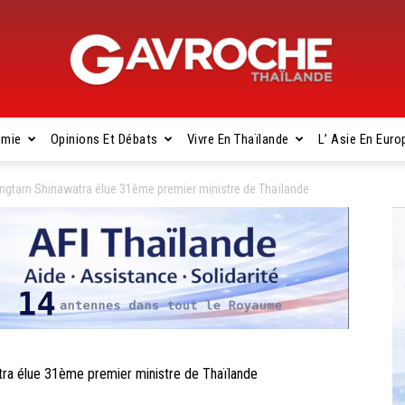
omie
Opinions Et Débats
Vivre En Thaïlande
L’ Asie En Euro
Gavroche
gtarn Shinawatra élue 31ème premier ministre de Thaïlande
Thaïlande
a élue 31ème premier ministre de Thaïlande