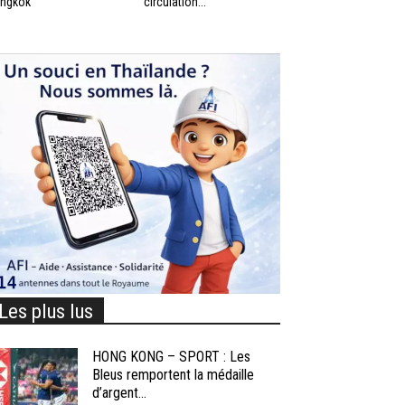
ngkok
circulation...
Les plus lus
HONG KONG – SPORT : Les
Bleus remportent la médaille
d’argent...