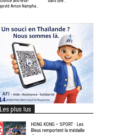
activiste anti-lèse-
dans une...
jesté Arnon Nampha...
Les plus lus
HONG KONG – SPORT : Les
Bleus remportent la médaille