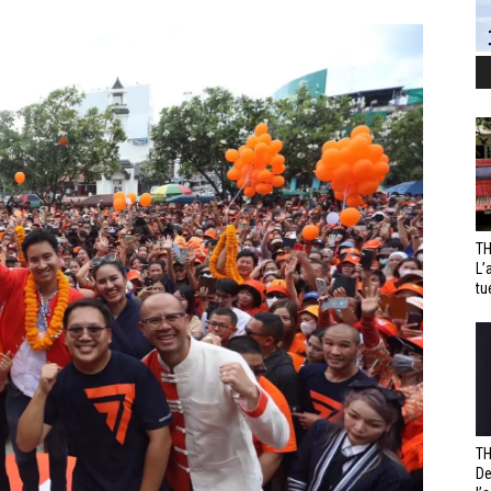
TH
L’
tu
TH
De