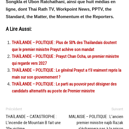
Songkla et Ubon Ratchathani, ainsi que huit médias en
ligne, dont Thai Rath TV, Workpoint News, PPTV, the
Standard, the Matter, the Momentum et the Reporters.
A Lire Aussi:
THAÏLANDE – POLITIQUE : Plus de 50% des Thaïlandais doutent
que le premier ministre Prayut achève son mandat
THAÏLANDE – POLITIQUE : Prayut Chan Ocha, un premier ministre
qui regarde vers 2027
THAÏLANDE – POLITIQUE : Le général Prayut a t’il vraiment repris la
main sur son gouvernement ?
THAÏLANDE – POLITIQUE : Le parti au pouvoir peut désigner des
candidats alternatifs au poste de Premier ministre
Précédent
Suivant
THAÏLANDE – CATASTROPHE :
MALAISIE – POLITIQUE : L’ancien
L’incendie de Mountain B fait une
premier ministre najib Razak
20e victime
n’échappera pas à la prison