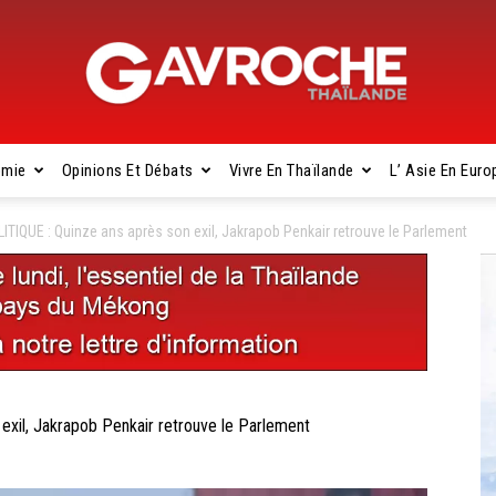
omie
Opinions Et Débats
Vivre En Thaïlande
L’ Asie En Euro
Gavroche
TIQUE : Quinze ans après son exil, Jakrapob Penkair retrouve le Parlement
Thaïlande
xil, Jakrapob Penkair retrouve le Parlement