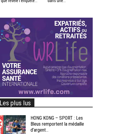
 que révèle l’enquête...
dans une...
Les plus lus
HONG KONG – SPORT : Les
Bleus remportent la médaille
d’argent...