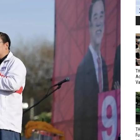
TH
Ac
Va
TH
Fu