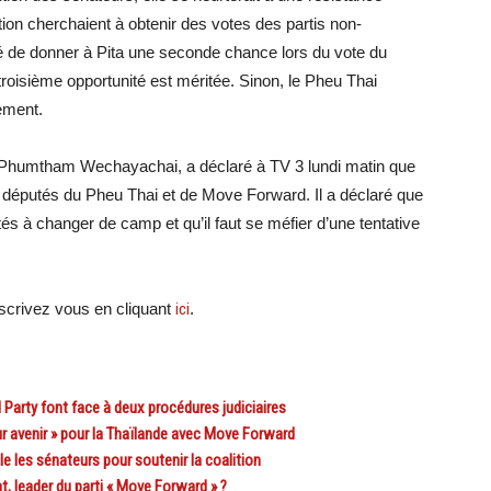
lition cherchaient à obtenir des votes des partis non-
 de donner à Pita une seconde chance lors du vote du
 troisième opportunité est méritée. Sinon, le Pheu Thai
ement.
, Phumtham Wechayachai, a déclaré à TV 3 lundi matin que
s députés du Pheu Thai et de Move Forward. Il a déclaré que
s à changer de camp et qu’il faut se méfier d’une tentative
crivez vous en cliquant
ici
.
Party font face à deux procédures judiciaires
r avenir » pour la Thaïlande avec Move Forward
les sénateurs pour soutenir la coalition
, leader du parti « Move Forward » ?