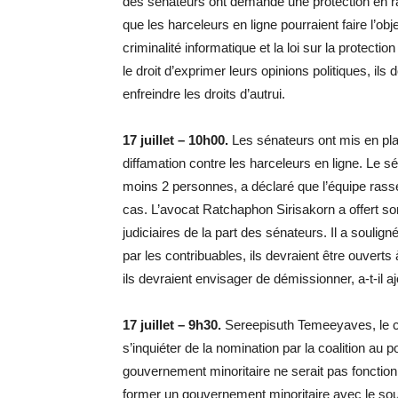
des sénateurs ont demandé une protection en ra
que les harceleurs en ligne pourraient faire l’obje
criminalité informatique et la loi sur la protecti
le droit d’exprimer leurs opinions politiques, ils d
enfreindre les droits d’autrui.
17 juillet – 10h00.
Les sénateurs ont mis en pla
diffamation contre les harceleurs en ligne. Le 
moins 2 personnes, a déclaré que l’équipe rass
cas. L’avocat Ratchaphon Sirisakorn a offert so
judiciaires de la part des sénateurs. Il a souli
par les contribuables, ils devraient être ouverts
ils devraient envisager de démissionner, a-t-il aj
17 juillet – 9h30.
Sereepisuth Temeeyaves, le che
s’inquiéter de la nomination par la coalition au
gouvernement minoritaire ne serait pas fonctionne
former un gouvernement minoritaire avec le sout