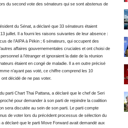
a lors du second vote des sénateurs qui se sont abstenus de
ésident du Sénat, a déclaré que 33 sénateurs étaient
13 juillet. Il a fourni les raisons suivantes de leur absence :
ucus de l’AIPA à Pékin ; 6 sénateurs, qui occupent des
’autres affaires gouvernementales cruciales et ont choisi de
personnel à l’étranger et ignoraient la date de la réunion
sénateurs étaient en congé de maladie. Il a en outre précisé
omme n’ayant pas voté, ce chiffre comprend les 10
 ont décidé de ne pas voter.
du parti Chart Thai Pattana, a déclaré que le chef de Seri
roché pour demander à son parti de rejoindre la coalition
on sera discutée au sein de son parti. Le parti compte
enus de voter lors du précédent processus de sélection du
th a déclaré que le parti Move Forward avait demandé aux