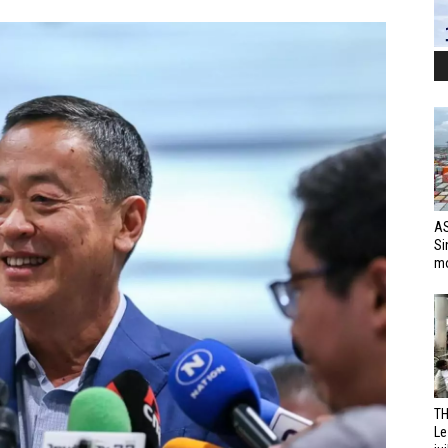
AS
Si
mo
TH
Le