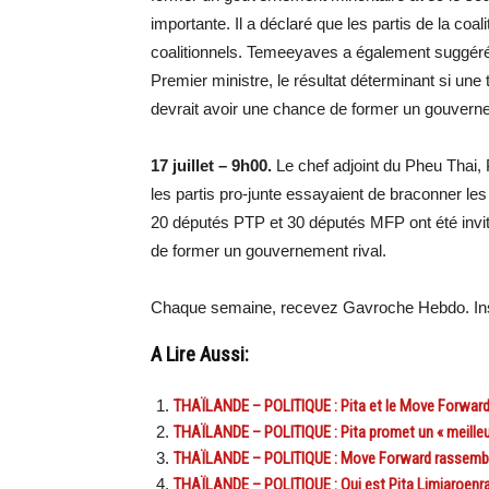
importante. Il a déclaré que les partis de la coa
coalitionnels. Temeeyaves a également suggéré
Premier ministre, le résultat déterminant si une
devrait avoir une chance de former un gouvern
17 juillet – 9h00.
Le chef adjoint du Pheu Thai
les partis pro-junte essayaient de braconner le
20 députés PTP et 30 députés MFP ont été invité
de former un gouvernement rival.
Chaque semaine, recevez Gavroche Hebdo. Ins
A Lire Aussi:
THAÏLANDE – POLITIQUE : Pita et le Move Forward 
THAÏLANDE – POLITIQUE : Pita promet un « meilleu
THAÏLANDE – POLITIQUE : Move Forward rassemble 
THAÏLANDE – POLITIQUE : Qui est Pita Limjaroenrat