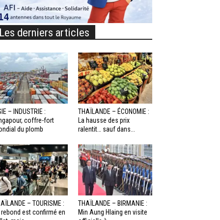
Les derniers articles
IE – INDUSTRIE :
THAÏLANDE – ÉCONOMIE :
ngapour, coffre-fort
La hausse des prix
ndial du plomb
ralentit… sauf dans...
AÏLANDE – TOURISME :
THAÏLANDE – BIRMANIE :
 rebond est confirmé en
Min Aung Hlaing en visite