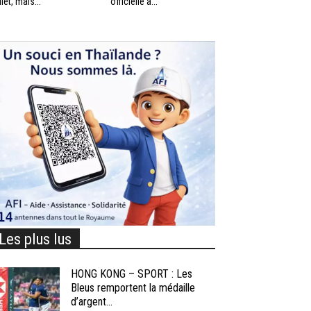
llet, mais...
officielle à...
Les plus lus
HONG KONG – SPORT : Les
Bleus remportent la médaille
d’argent...