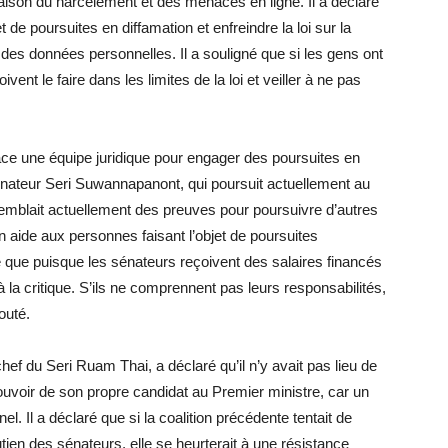
ison du harcèlement et des menaces en ligne. Il a déclaré
t de poursuites en diffamation et enfreindre la loi sur la
on des données personnelles. Il a souligné que si les gens ont
oivent le faire dans les limites de la loi et veiller à ne pas
ce une équipe juridique pour engager des poursuites en
sénateur Seri Suwannapanont, qui poursuit actuellement au
emblait actuellement des preuves pour poursuivre d’autres
n aide aux personnes faisant l’objet de poursuites
gné que puisque les sénateurs reçoivent des salaires financés
 à la critique. S’ils ne comprennent pas leurs responsabilités,
outé.
f du Seri Ruam Thai, a déclaré qu’il n’y avait pas lieu de
 pouvoir de son propre candidat au Premier ministre, car un
l. Il a déclaré que si la coalition précédente tentait de
ien des sénateurs, elle se heurterait à une résistance