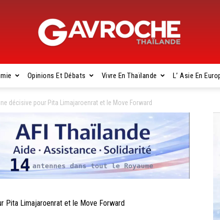
omie
Opinions Et Débats
Vivre En Thaïlande
L’ Asie En Euro
Gavroche
e décisive pour Pita Limajaroenrat et le Move Forward
Thaïlande
 Pita Limajaroenrat et le Move Forward