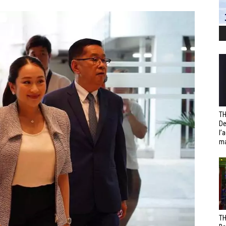
TH
De
l’
ma
TH