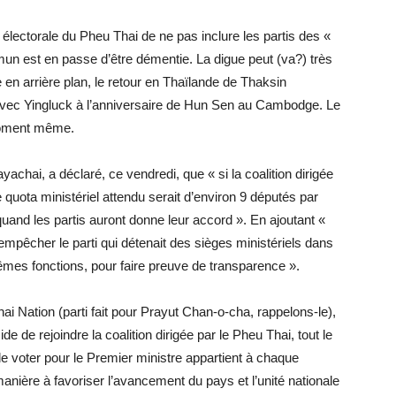
lectorale du Pheu Thai de ne pas inclure les partis des «
un est en passe d’être démentie. La digue peut (va?) très
e en arrière plan, le retour en Thaïlande de Thaksin
s avec Yingluck à l’anniversaire de Hun Sen au Cambodge. Le
moment même.
hai, a déclaré, ce vendredi, que « si la coalition dirigée
 quota ministériel attendu serait d’environ 9 députés par
t quand les partis auront donne leur accord ». En ajoutant «
 empêcher le parti qui détenait des sièges ministériels dans
mes fonctions, pour faire preuve de transparence ».
ai Nation (parti fait pour Prayut Chan-o-cha, rappelons-le),
e de rejoindre la coalition dirigée par le Pheu Thai, tout le
 de voter pour le Premier ministre appartient à chaque
 manière à favoriser l’avancement du pays et l’unité nationale