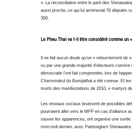
». La réconciliation entre le parti des Shinawatr
aussi proche, ce qui lui amènerait 76 députés s
300.
Le Pheu Thai va t-il être considéré comme un « 
Il ne fait aucun doute qu’un « retournement de ve
vu par une grande majorité d’électeurs comme u
démocratie l’ont fait comprendre, lors de happen
Charnvirakul du Bumjaithai a été connue. Et le
morts des manifestations de 2010, « martyrs de
Les réseaux sociaux bruissent de possibles déf
pourraient aller vers le MFP en cas d’alliance av
sauver les apparences, ont organisé une sortie
mercredi dernier, avec Paetongtarn Shinawatra à