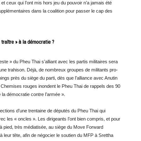
a et ceux qui l’ont mis hors jeu du pouvoir n’a jamais été
upplémentaires dans la coalition pour passer le cap des
traître » à la démocratie ?
ste » du Pheu Thai s’alliant avec les partis militaires sera
ne trahison. Déjà, de nombreux groupes de militants pro-
ings près du siège du parti, dès que l’alliance avec Anutin
s Chemises rouges inondent le Pheu Thai de rappels des 90
 la démocratie contre l’armée ».
ections d’une trentaine de députés du Pheu Thai qui
ec les « oncles ». Les dirigeants l’ont bien compris, et pour
 à pied, très médiatisée, au siège du Move Forward
 leur tête, afin de négocier le soutien du MFP à Srettha