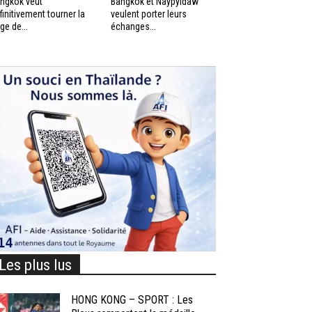
ngkok veut
Bangkok et Naypyidaw
finitivement tourner la
veulent porter leurs
ge de...
échanges...
Les plus lus
HONG KONG – SPORT : Les