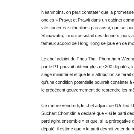
Néanmoins, on peut constater que la promesse é
oncles » Prayut et Prawit dans un cabinet comm
vite sauter car n’oublions pas aussi, que se jou
Shinawatra, lui qui assistait ces derniers jour
fameux accord de Hong Kong se joue en ce 
Le chef adjoint du Pheu Thai, Phumtham Wechayac
par le PT pouvait obtenir plus de 300 députés, le
siège ministériel et que leur attribution se ferai
qu’une condition potentielle pourrait consister à
le précédent gouvernement de reprendre les mê
Ce même vendredi, le chef adjoint de l’United Th
Suchart Chomklin a déclaré que « si le parti décid
parti agira ensemble » et que, si la prérogative
député, il estime que « le parti devrait voter de