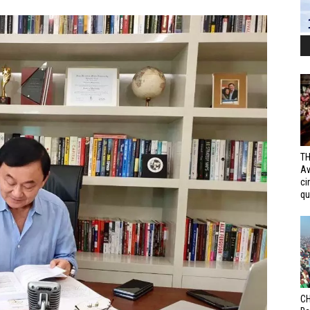
TH
Av
ci
qui
CH