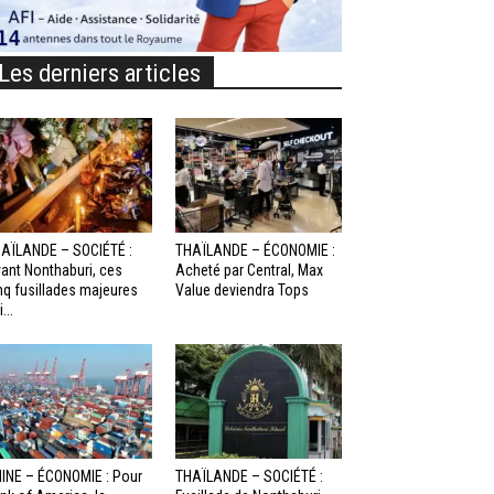
Les derniers articles
AÏLANDE – SOCIÉTÉ :
THAÏLANDE – ÉCONOMIE :
ant Nonthaburi, ces
Acheté par Central, Max
nq fusillades majeures
Value deviendra Tops
...
INE – ÉCONOMIE : Pour
THAÏLANDE – SOCIÉTÉ :