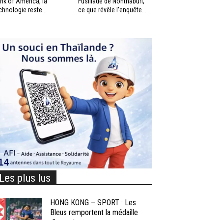
nk of America, la
Fusillade de Nonthaburi,
chnologie reste...
ce que révèle l’enquête...
Les plus lus
HONG KONG – SPORT : Les
Bleus remportent la médaille