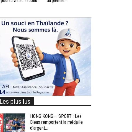
 poursuivre au second...
au premier...
Les plus lus
HONG KONG – SPORT : Les
Bleus remportent la médaille
d’argent...