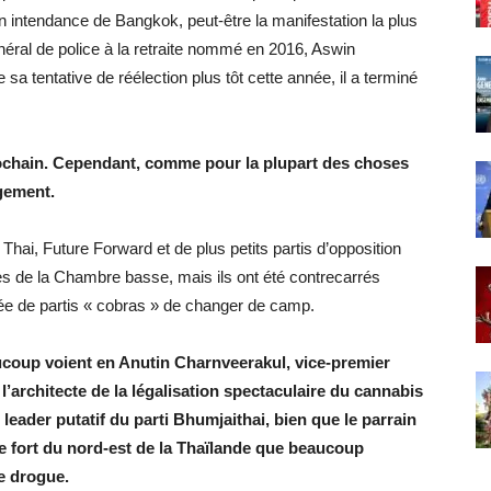
on intendance de Bangkok, peut-être la manifestation la plus
général de police à la retraite nommé en 2016, Aswin
sa tentative de réélection plus tôt cette année, il a terminé
ochain. Cependant, comme pour la plupart des choses
ngement.
Thai, Future Forward et de plus petits partis d’opposition
es de la Chambre basse, mais ils ont été contrecarrés
ée de partis « cobras » de changer de camp.
eaucoup voient en Anutin Charnveerakul, vice-premier
 l’architecte de la légalisation spectaculaire du cannabis
 leader putatif du parti Bhumjaithai, bien que le parrain
fort du nord-est de la Thaïlande que beaucoup
e drogue.