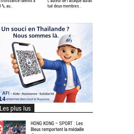
 croissance ralentit à
L’auteur de l’attaque aurait
3 %, au...
tué deux membres...
Les plus lus
HONG KONG – SPORT : Les
Bleus remportent la médaille