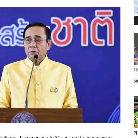
T
: 
pr
PH
 l’affirme : la suspension, le 24 août, du Premier ministre