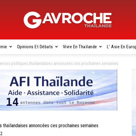
omie
Opinions Et Débats
Vivre En Thaïlande
L’ Asie En Euro
Gavroche
lences politiques thaïlandaises annoncées ces prochaines semaines
Thaïlande
s thaïlandaises annoncées ces prochaines semaines
22