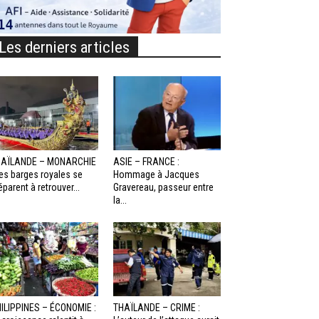
Les derniers articles
HAÏLANDE – MONARCHIE
ASIE – FRANCE :
Les barges royales se
Hommage à Jacques
éparent à retrouver...
Gravereau, passeur entre
la...
ILIPPINES – ÉCONOMIE :
THAÏLANDE – CRIME :