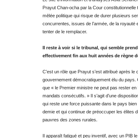
Prayut Chan-ocha par la Cour constitutionnelle 
mêlée politique qui risque de durer plusieurs s
concurrentes, issues de l’armée, de la royauté e
tenter de le remplacer.
Il reste à voir si le tribunal, qui semble pre
effectivement fin aux huit années de règne d
C’est un rôle que Prayut s’est attribué après le 
gouvernement démocratiquement élu du pays. Cepe
que « le Premier ministre ne peut pas rester en f
mandats consécutifs. » Il s’agit d’une dispositi
qui reste une force puissante dans le pays bien qu’
demie et qui continue de préoccuper les élites d
pauvres des zones rurales.
Il apparaît fatigué et peu inventif, avec un PIB 