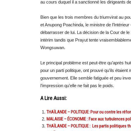
au cours duquel il a sanctionné les dirigeants de
Bien que les trois membres du triumvirat au po
et Anupong Poachinda, le ministre de l’Intérieur –
débarrasser de lui. La décision de la Cour de le
intérim tandis que Prayut tente vraisemblablem
Wongsuwan.
Le principal problème est peut-être qu’après hui
pour un parti politique, ont prouvé qu’ils étaien
gouvernement. Elle semble fatiguée et peu inven
l’impression qu’elle ne fait pas le poids.
A Lire Aussi:
THAÏLANDE – POLITIQUE: Pour ou contre les réfor
MALAISIE – ÉCONOMIE : Face aux turbulences politi
THAÏLANDE – POLITIQUE : Les partis politiques tha