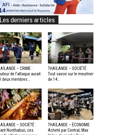
Les derniers articles
AÏLANDE – CRIME :
THAÏLANDE – SOCIÉTÉ :
auteur de l’attaque aurait
Tout savoir sur le meurtrier
é deux membres...
de 14...
AÏLANDE – SOCIÉTÉ :
THAÏLANDE – ÉCONOMIE :
ant Nonthaburi, ces
Acheté par Central, Max