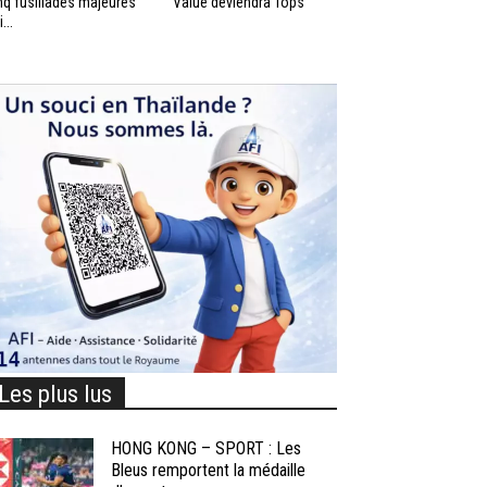
nq fusillades majeures
Value deviendra Tops
...
Les plus lus
HONG KONG – SPORT : Les
Bleus remportent la médaille