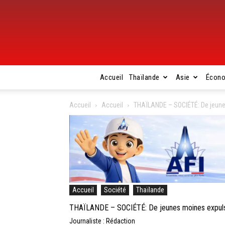
Accueil
Thaïlande
Asie
Écon
Accueil
Accueil
THAÏLANDE – SOCIÉTÉ: De jeunes 
Accueil
Société
Thaïlande
THAÏLANDE – SOCIÉTÉ: De jeunes moines expulsés 
Journaliste : Rédaction