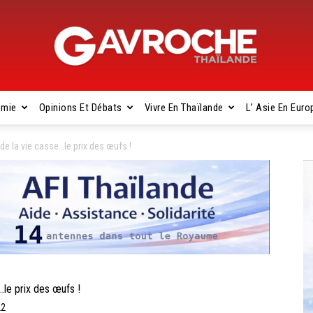
omie
Opinions Et Débats
Vivre En Thaïlande
L’ Asie En Euro
Gavroche
e la vie casse…le prix des œufs !
Thaïlande
le prix des œufs !
22