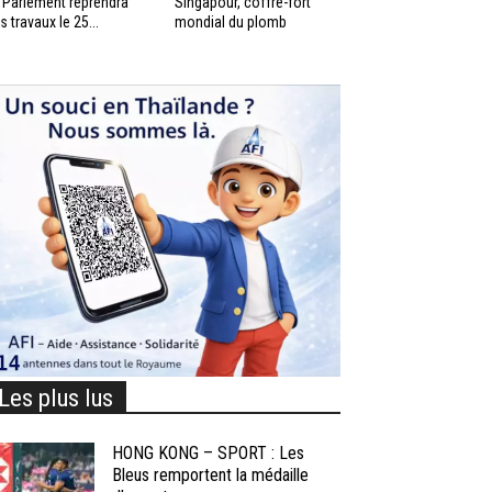
 Parlement reprendra
Singapour, coffre-fort
s travaux le 25...
mondial du plomb
Les plus lus
HONG KONG – SPORT : Les
Bleus remportent la médaille