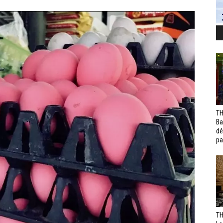
TH
Ba
dé
pa
TH