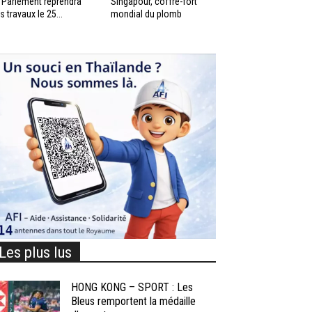
 Parlement reprendra
Singapour, coffre-fort
s travaux le 25...
mondial du plomb
Les plus lus
HONG KONG – SPORT : Les
Bleus remportent la médaille