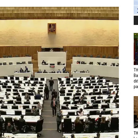
TH
Ba
dé
pa
TH