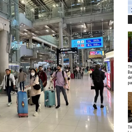
TH
Ba
dé
pa
TH