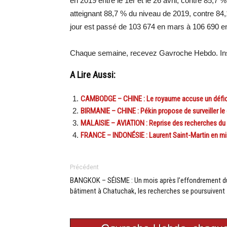
en 2019 entre le 1er et le 26 avril, contre 85,7
atteignant 88,7 % du niveau de 2019, contre 84
jour est passé de 103 674 en mars à 106 690 en
Chaque semaine, recevez Gavroche Hebdo. Ins
A Lire Aussi:
CAMBODGE – CHINE : Le royaume accuse un déficit 
BIRMANIE – CHINE : Pékin propose de surveiller le
MALAISIE – AVIATION : Reprise des recherches du
FRANCE – INDONÉSIE : Laurent Saint-Martin en mi
Précédent
BANGKOK – SÉISME : Un mois après l’effondrement d
bâtiment à Chatuchak, les recherches se poursuivent