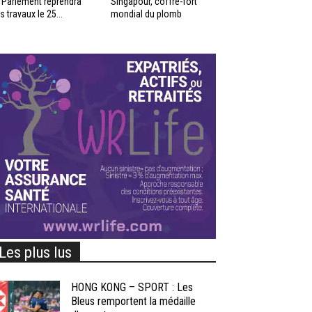
 Parlement reprendra
Singapour, coffre-fort
s travaux le 25...
mondial du plomb
Les plus lus
HONG KONG – SPORT : Les
Bleus remportent la médaille