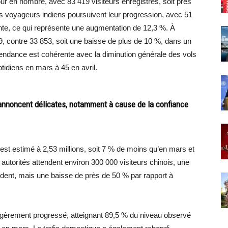
ur en nombre, avec 83 419 visiteurs enregistrés, soit près
s voyageurs indiens poursuivent leur progression, avec 51
nte, ce qui représente une augmentation de 12,3 %. À
49, contre 33 853, soit une baisse de plus de 10 %, dans un
 tendance est cohérente avec la diminution générale des vols
idiens en mars à 45 en avril.
annoncent délicates, notamment à cause de la confiance
l est estimé à 2,53 millions, soit 7 % de moins qu’en mars et
autorités attendent environ 300 000 visiteurs chinois, une
dent, mais une baisse de près de 50 % par rapport à
a légèrement progressé, atteignant 89,5 % du niveau observé