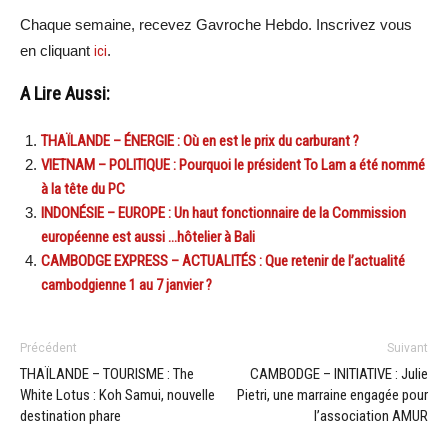
Chaque semaine, recevez Gavroche Hebdo. Inscrivez vous
en cliquant
ici
.
A Lire Aussi:
THAÏLANDE – ÉNERGIE : Où en est le prix du carburant ?
VIETNAM – POLITIQUE : Pourquoi le président To Lam a été nommé
à la tête du PC
INDONÉSIE – EUROPE : Un haut fonctionnaire de la Commission
européenne est aussi …hôtelier à Bali
CAMBODGE EXPRESS – ACTUALITÉS : Que retenir de l’actualité
cambodgienne 1 au 7 janvier ?
Précédent
Suivant
THAÏLANDE – TOURISME : The
CAMBODGE – INITIATIVE : Julie
White Lotus : Koh Samui, nouvelle
Pietri, une marraine engagée pour
destination phare
l’association AMUR