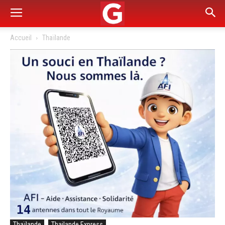
Accueil
Thaïlande
Thaïlande
Thailande Express