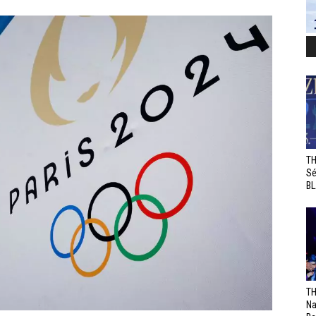
TH
Sé
BL
TH
Na