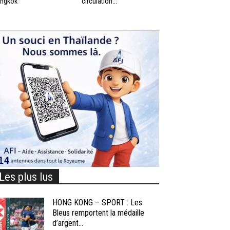
ngkok
circulation...
Les plus lus
HONG KONG – SPORT : Les
Bleus remportent la médaille
d’argent...