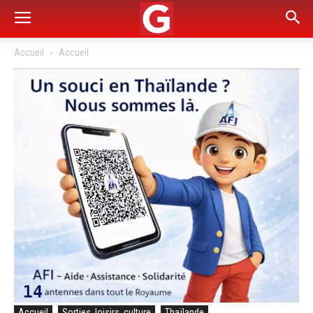
Accueil
Accueil
Accueil
Sorties, loisirs, culture
Thaïlande