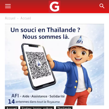
Accueil
Accueil
Accueil
Sorties, loisirs, culture
Thaïlande