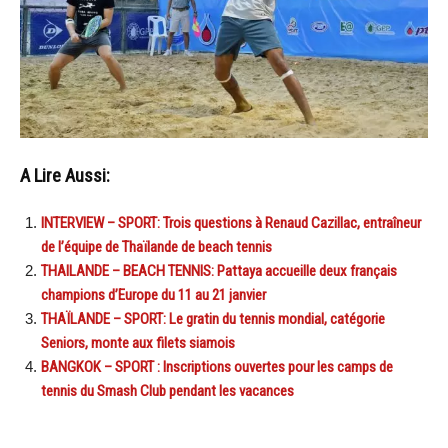
A Lire Aussi:
INTERVIEW – SPORT: Trois questions à Renaud Cazillac, entraîneur
de l’équipe de Thaïlande de beach tennis
THAILANDE – BEACH TENNIS: Pattaya accueille deux français
champions d’Europe du 11 au 21 janvier
THAÏLANDE – SPORT: Le gratin du tennis mondial, catégorie
Seniors, monte aux filets siamois
BANGKOK – SPORT : Inscriptions ouvertes pour les camps de
tennis du Smash Club pendant les vacances