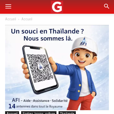
Accueil
Accueil
Accueil
Sorties, loisirs, culture
Thaïlande