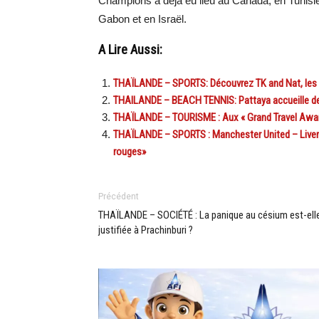
Champions a déjà eu lieu au Canada, en Tunisie
Gabon et en Israël.
A Lire Aussi:
THAÏLANDE – SPORTS: Découvrez TK and Nat, les 
THAILANDE – BEACH TENNIS: Pattaya accueille deu
THAÏLANDE – TOURISME : Aux « Grand Travel Awards
THAÏLANDE – SPORTS : Manchester United – Liverpo
rouges»
Précédent
THAÏLANDE – SOCIÉTÉ : La panique au césium est-ell
justifiée à Prachinburi ?