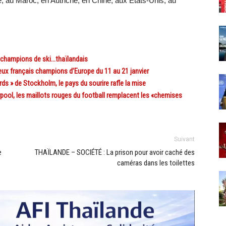
, au Maroc, en Autriche, en Chine, aux États-Unis, au
champions de ski…thaïlandais
x français champions d’Europe du 11 au 21 janvier
 » de Stockholm, le pays du sourire rafle la mise
ol, les maillots rouges du football remplacent les «chemises
Suivant
e
THAÏLANDE – SOCIÉTÉ : La prison pour avoir caché des
caméras dans les toilettes