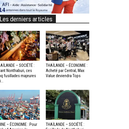
Les derniers articles
AÏLANDE – SOCIÉTÉ :
THAÏLANDE – ÉCONOMIE :
ant Nonthaburi, ces
Acheté par Central, Max
nq fusillades majeures
Value deviendra Tops
...
INE – ÉCONOMIE : Pour
THAÏLANDE – SOCIÉTÉ :