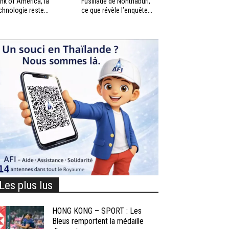
nk of America, la
Fusillade de Nonthaburi,
chnologie reste...
ce que révèle l’enquête...
Les plus lus
HONG KONG – SPORT : Les
Bleus remportent la médaille