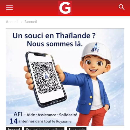
Accueil
Accueil
Accueil
Sorties, loisirs, culture
Thaïlande