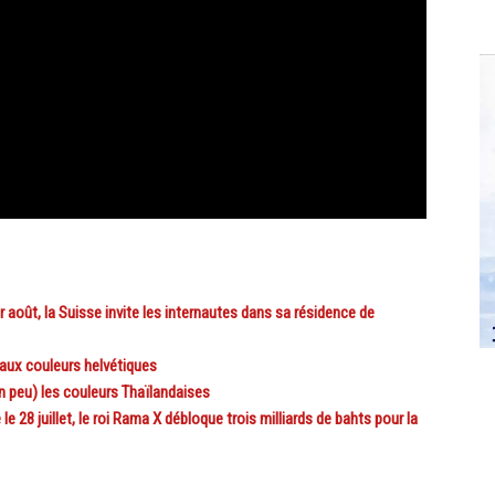
août, la Suisse invite les internautes dans sa résidence de
 aux couleurs helvétiques
 peu) les couleurs Thaïlandaises
8 juillet, le roi Rama X débloque trois milliards de bahts pour la