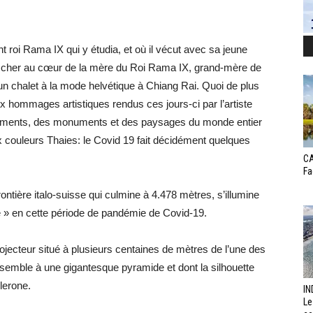
nt roi Rama IX qui y étudia, et où il vécut avec sa jeune
ussi cher au cœur de la mère du Roi Rama IX, grand-mère de
 un chalet à la mode helvétique à Chiang Rai. Quoi de plus
ux hommages artistiques rendus ces jours-ci par l’artiste
âtiments, des monuments et des paysages du monde entier
 couleurs Thaies: le Covid 19 fait décidément quelques
CA
Fa
ntière italo-suisse qui culmine à 4.478 mètres, s’illumine
ité » en cette période de pandémie de Covid-19.
jecteur situé à plusieurs centaines de mètres de l’une des
semble à une gigantesque pyramide et dont la silhouette
lerone.
IN
Le