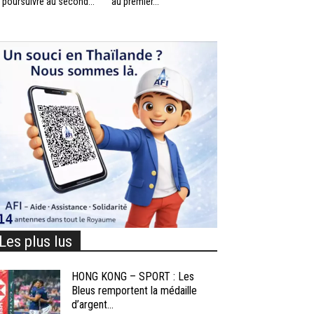
 poursuivre au second...
au premier...
Les plus lus
HONG KONG – SPORT : Les
Bleus remportent la médaille
d’argent...