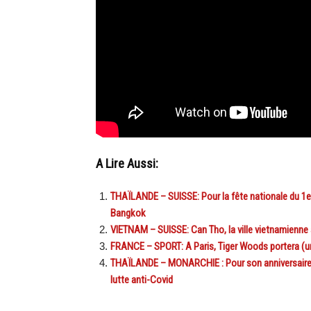
A Lire Aussi:
THAÏLANDE – SUISSE: Pour la fête nationale du 1er 
Bangkok
VIETNAM – SUISSE: Can Tho, la ville vietnamienne
FRANCE – SPORT: A Paris, Tiger Woods portera (un
THAÏLANDE – MONARCHIE : Pour son anniversaire le 2
lutte anti-Covid