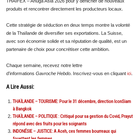
THAIFEX – Anuga Asia 2026 pour y dénicher de nouveaux
produits et rencontrer directement les producteurs locaux.
Cette stratégie de séduction en deux temps montre la volonté
de la Thaïlande de diversifier ses exportations. La Suisse,
avec son économie solide et sa réputation de qualité, est un
partenaire de choix pour concrétiser cette ambition.
Chaque semaine, recevez notre lettre
d’informations
Gavroche Hebdo
. Inscrivez-vous en cliquant
ici
.
A Lire Aussi:
THAÏLANDE – TOURISME: Pour le 31 décembre, direction IconSiam
à Bangkok
THAÏLANDE – POLITIQUE : Critiqué pour sa gestion du Covid, Prayut
répond avec des fruits pour les soignants
INDONÉSIE – JUSTICE: A Aceh, ces femmes bourreaux qui
fouettent les femmes