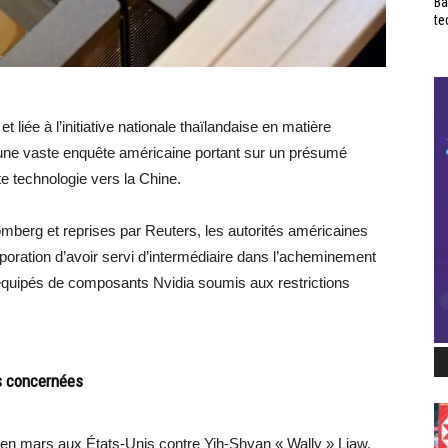
Ba
te
liée à l’initiative nationale thaïlandaise en matière
e d’une vaste enquête américaine portant sur un présumé
 technologie vers la Chine.
omberg et reprises par Reuters, les autorités américaines
ration d’avoir servi d’intermédiaire dans l’acheminement
le équipés de composants Nvidia soumis aux restrictions
es concernées
é en mars aux États-Unis contre Yih-Shyan « Wally » Liaw,