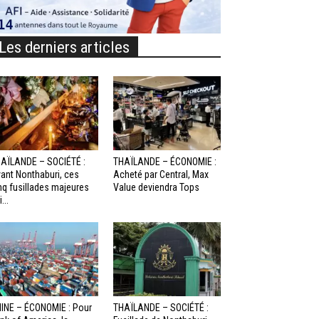
Les derniers articles
AÏLANDE – SOCIÉTÉ :
THAÏLANDE – ÉCONOMIE :
ant Nonthaburi, ces
Acheté par Central, Max
nq fusillades majeures
Value deviendra Tops
...
INE – ÉCONOMIE : Pour
THAÏLANDE – SOCIÉTÉ :