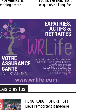
nk of America, la
Fusillade de Nonthaburi,
chnologie reste...
ce que révèle l’enquête...
Les plus lus
HONG KONG – SPORT : Les
Bleus remportent la médaille