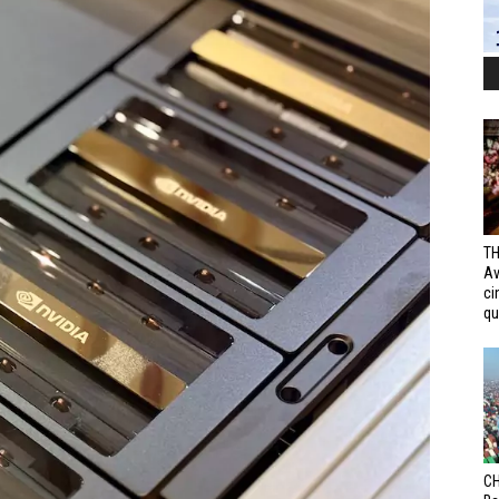
TH
Av
ci
qui
CH