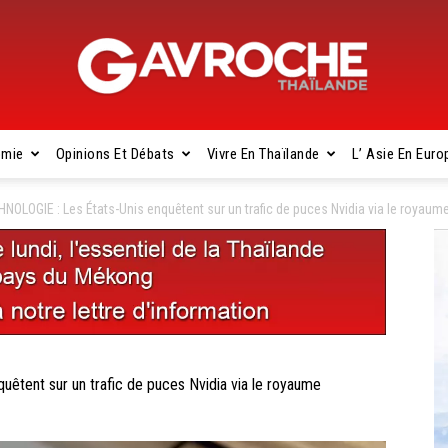
omie
Opinions Et Débats
Vivre En Thaïlande
L’ Asie En Euro
Gavroche
OLOGIE : Les États-Unis enquêtent sur un trafic de puces Nvidia via le royaum
Thaïlande
tent sur un trafic de puces Nvidia via le royaume